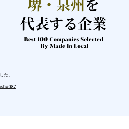
ました。
enshu087